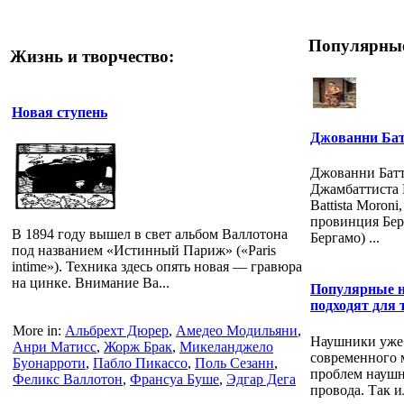
Популярные
Жизнь и творчество:
Новая ступень
Джованни Бат
Джованни Батт
Джамбаттиста 
Battista Moroni
провинция Берг
В 1894 году вышел в свет альбом Валлотона
Бергамо) ...
под названием «Истинный Париж» («Paris
intime»). Техника здесь опять новая — гравюра
на цинке. Внимание Ва...
Популярные н
подходят для 
More in:
Альбрехт Дюрер
,
Амедео Модильяни
,
Наушники уже 
Анри Матисс
,
Жорж Брак
,
Микеланджело
современного 
Буонарроти
,
Пабло Пикассо
,
Поль Сезанн
,
проблем наушн
Феликс Валлотон
,
Франсуа Буше
,
Эдгар Дега
провода. Так ил