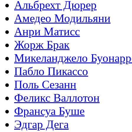
Альбрехт Дюрер
Амедео Модильяни
Анри Матисс
Жорж Брак
Микеланджело Буонарр
Пабло Пикассо
Поль Сезанн
Феликс Валлотон
Франсуа Буше
Эдгар Дега