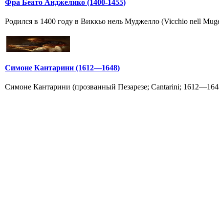
Фра Беато Анджелико (1400-1455)
Родился в 1400 году в Виккьо нель Муджелло (Vicchio nell Mugel
Симоне Кантарини (1612—1648)
Симоне Кантарини (прозванный Пезарезе; Cantarini; 1612—164