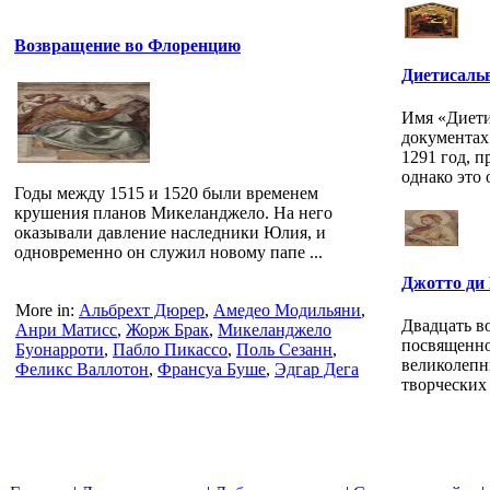
Возвращение во Флоренцию
Диетисальв
Имя «Диети
документах 
1291 год, п
однако это о
Годы между 1515 и 1520 были временем
крушения планов Микеланджело. На него
оказывали давление наследники Юлия, и
одновременно он служил новому папе ...
Джотто ди 
More in:
Альбрехт Дюрер
,
Амедео Модильяни
,
Двадцать во
Анри Матисс
,
Жорж Брак
,
Микеланджело
посвященно
Буонарроти
,
Пабло Пикассо
,
Поль Сезанн
,
великолепн
Феликс Валлотон
,
Франсуа Буше
,
Эдгар Дега
творческих