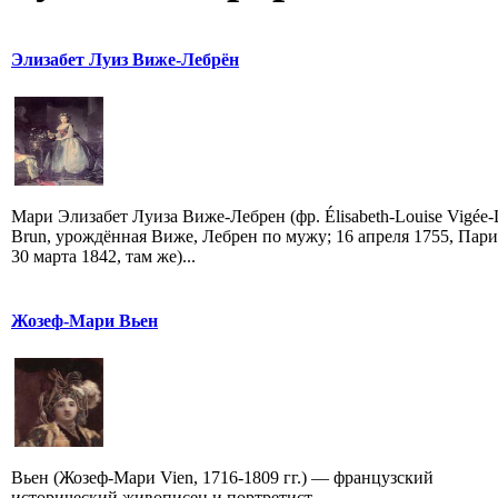
Элизабет Луиз Виже-Лебрён
Мари Элизабет Луиза Виже-Лебрен (фр. Élisabeth-Louise Vigée-
Brun, урождённая Виже, Лебрен по мужу; 16 апреля 1755, Па
30 марта 1842, там же)...
Жозеф-Мари Вьен
Вьен (Жозеф-Мари Vien, 1716-1809 гг.) — французский
исторический живописец и портретист.