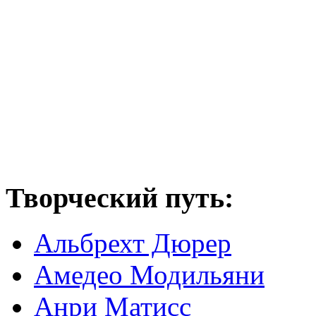
Творческий путь:
Альбрехт Дюрер
Амедео Модильяни
Анри Матисс