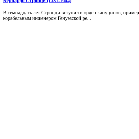
Бернардо Строцци (1581-1644)
В семнадцать лет Строцци вступил в орден капуцинов, примерн
корабельным инженером Генуэзской ре...