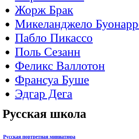
Жорж Брак
Микеланджело Буонарр
Пабло Пикассо
Поль Сезанн
Феликс Валлотон
Франсуа Буше
Эдгар Дега
Русская школа
Русская портретная миниатюра