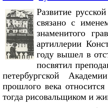
Развитие русско
связано с имене
знаменитого гра
артиллерии Конс
году вышел в от
посвятил препода
петербургской Академ
прошлого века относится
тогда рисовальщиком и жи