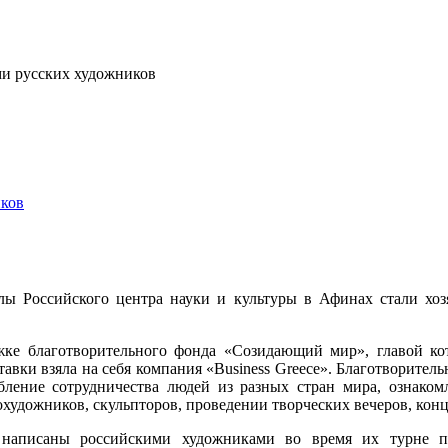
ми русских художников
иков
алы Российского центра науки и культуры в Афинах стали хо
ке благотворительного фонда «Созидающий мир», главой кот
тавки взяла на себя компания «Business Greece». Благотворит
ление сотрудничества людей из разных стран мира, ознаком
художников, скульпторов, проведении творческих вечеров, конц
и написаны российскими художниками во время их турне 