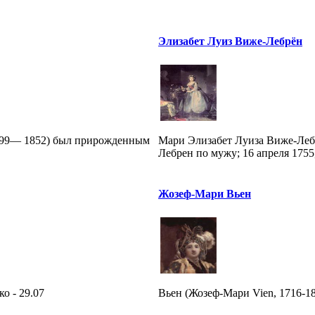
Элизабет Луиз Виже-Лебрён
1799— 1852) был прирожденным
Мари Элизабет Луиза Виже-Лебре
Лебрен по мужу; 16 апреля 1755,
Жозеф-Мари Вьен
ко - 29.07
Вьен (Жозеф-Мари Vien, 1716-1