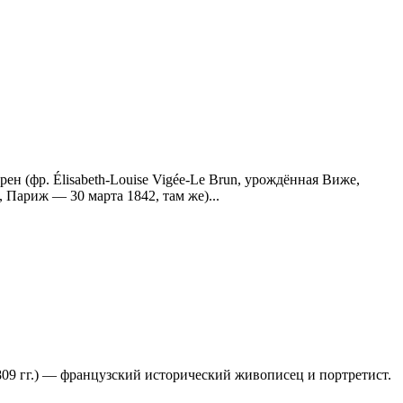
н (фр. Élisabeth-Louise Vigée-Le Brun, урождённая Виже,
 Париж — 30 марта 1842, там же)...
809 гг.) — французский исторический живописец и портретист.