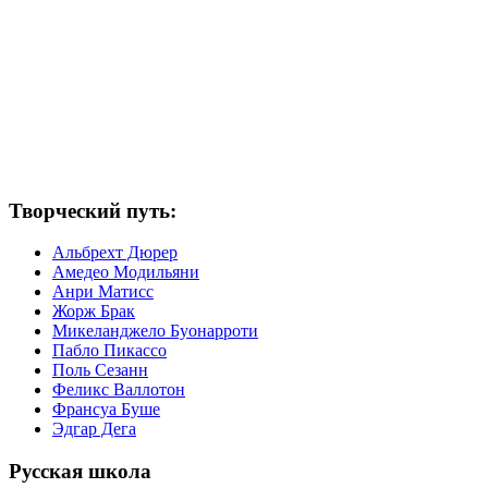
Творческий путь:
Альбрехт Дюрер
Амедео Модильяни
Анри Матисс
Жорж Брак
Микеланджело Буонарроти
Пабло Пикассо
Поль Сезанн
Феликс Валлотон
Франсуа Буше
Эдгар Дега
Русская школа