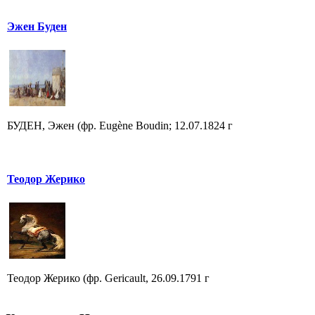
Эжен Буден
БУДЕН, Эжен (фр. Eugène Boudin; 12.07.1824 г
Теодор Жерико
Теодор Жерико (фр. Gericault, 26.09.1791 г