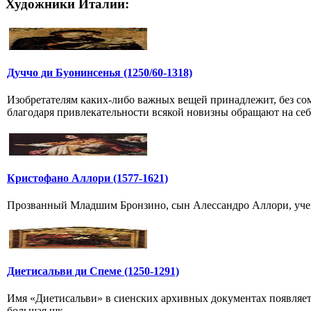
Художники Италии:
Дуччо ди Буонинсенья (1250/60-1318)
Изобретателям каких-либо важных вещей принадлежит, без сом
благодаря привлекательности всякой новизны обращают на себя
Кристофано Аллори (1577-1621)
Прозванный Младшим Бронзино, сын Алессандро Аллори, ученик
Диетисальви ди Спеме (1250-1291)
Имя «Диетисальви» в сиенских архивных документах появляется
большая шк...