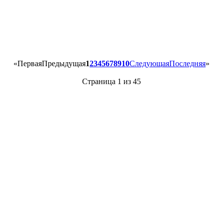
«
Первая
Предыдущая
1
2
3
4
5
6
7
8
9
10
Следующая
Последняя
»
Страница 1 из 45