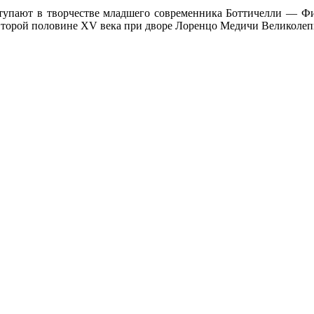
тупают в творчестве младшего современника Боттичелли — Ф
торой половине XV века при дворе Лоренцо Медичи Великолеп