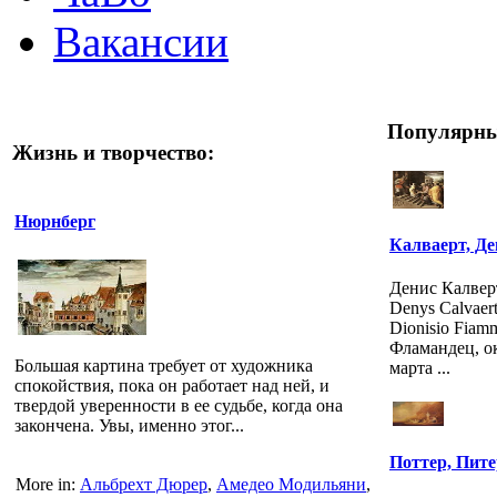
Вакансии
Популярны
Жизнь и творчество:
Нюрнберг
Калваерт, Д
Денис Калверт
Denys Calvaert
Dionisio Fiam
Фламандец, о
Большая картина требует от художника
марта ...
спокойствия, пока он работает над ней, и
твердой уверенности в ее судьбе, когда она
закончена. Увы, именно этог...
Поттер, Пит
More in:
Альбрехт Дюрер
,
Амедео Модильяни
,