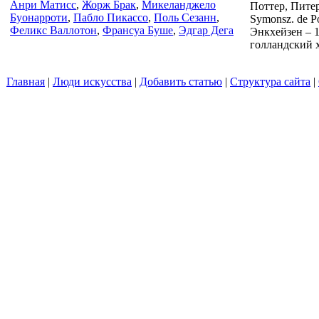
Анри Матисс
,
Жорж Брак
,
Микеланджело
Поттер, Питер
Буонарроти
,
Пабло Пикассо
,
Поль Сезанн
,
Symonsz. de P
Феликс Валлотон
,
Франсуа Буше
,
Эдгар Дега
Энкхейзен – 1
голландский 
Главная
|
Люди искусства
|
Добавить статью
|
Структура сайта
|