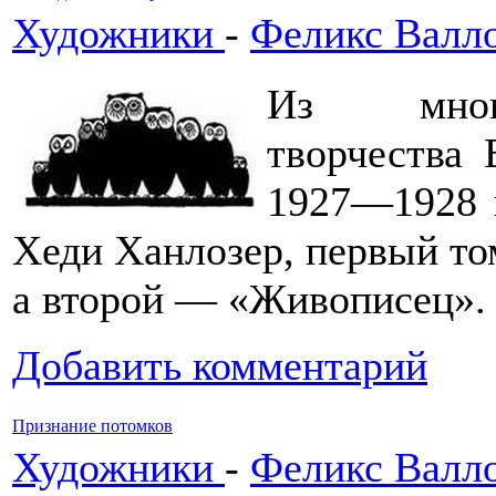
Художники
-
Феликс Валл
Из много
творчества 
1927—1928 
Хеди Ханлозер, первый то
а второй — «Живописец».
Добавить комментарий
Признание потомков
Художники
-
Феликс Валл