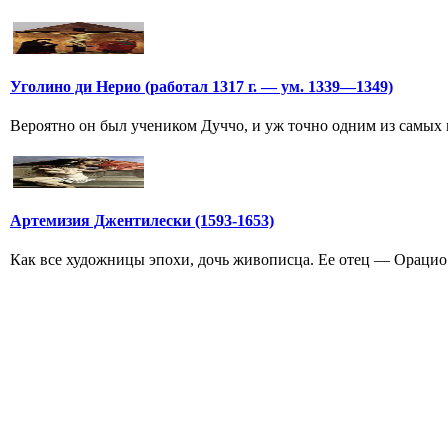
Уголино ди Нерио (работал 1317 г. — ум. 1339—1349)
Вероятно он был учеником Дуччо, и уж точно одним из самых в
Артемизия Джентилески (1593-1653)
Как все художницы эпохи, дочь живописца. Ее отец — Орацио