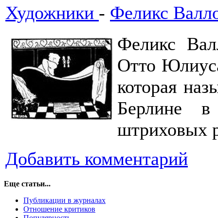
Художники
-
Феликс Валл
Феликс Вал
Отто Юлиуса
которая наз
Берлине в
штриховых р
Добавить комментарий
Еще статьи...
Публикации в журналах
Отношение критиков
Популярность