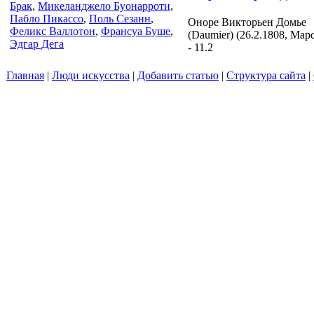
Брак
,
Микеланджело Буонарроти
,
Пабло Пикассо
,
Поль Сезанн
,
Оноре Викторьен Домье
Феликс Валлотон
,
Франсуа Буше
,
(Daumier) (26.2.1808, Мар
Эдгар Дега
- 11.2
Главная
|
Люди искусства
|
Добавить статью
|
Структура сайта
|