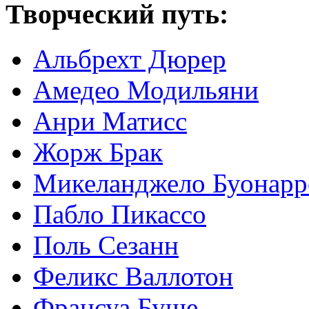
Творческий путь:
Альбрехт Дюрер
Амедео Модильяни
Анри Матисс
Жорж Брак
Микеланджело Буонарр
Пабло Пикассо
Поль Сезанн
Феликс Валлотон
Франсуа Буше