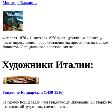
Морис де Вламинк
4 апреля 1876 - 11 октября 1958 Французский живописец-
постимпрессионист, родоначальник экспрессионизма в среде
фовистов. Специального образования не...
Художники Италии:
Гвидоччо Коццарелли (1450-1516)
Гвидоччо Коццарелли или Гвидоччо ди Джованни ди Марко Коцца
итальянский художник, сиенская шк...