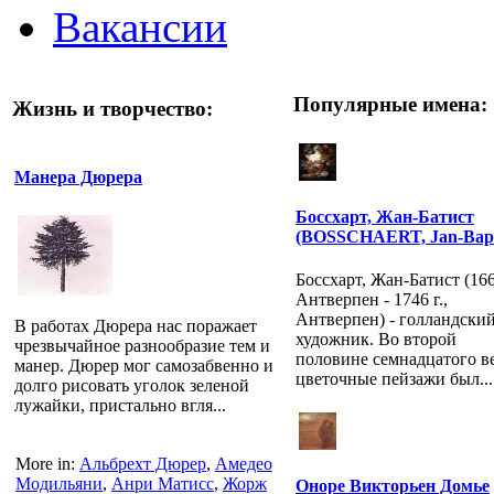
Вакансии
Популярные имена:
Жизнь и творчество:
Манера Дюрера
Боссхарт, Жан-Батист
(BOSSCHAERT, Jan-Bapt
Боссхарт, Жан-Батист (1667
Антверпен - 1746 г.,
Антверпен) - голландски
В работах Дюрера нас поражает
художник. Во второй
чрезвычайное разнообразие тем и
половине семнадцатого в
манер. Дюрер мог самозабвенно и
цветочные пейзажи был...
долго рисовать уголок зеленой
лужайки, пристально вгля...
More in:
Альбрехт Дюрер
,
Амедео
Модильяни
,
Анри Матисс
,
Жорж
Оноре Викторьен Домье