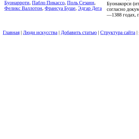
Буонарроти
,
Пабло Пикассо
,
Поль Сезанн
,
Буонакорси (ит
Феликс Валлотон
,
Франсуа Буше
,
Эдгар Дега
согласно доку
—1388 годах, п
Главная
|
Люди искусства
|
Добавить статью
|
Структура сайта
|