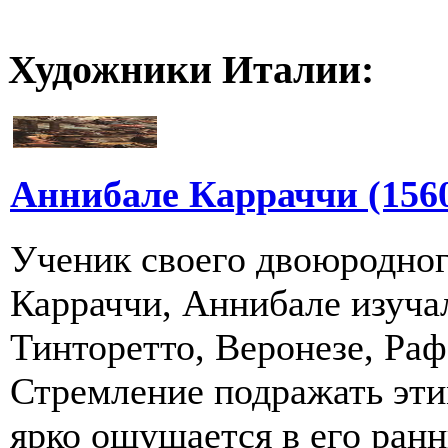
Художники Италии:
Аннибале Карраччи (1560
Ученик своего двоюродно
Карраччи, Аннибале изуча
Тинторетто, Веронезе, Ра
Стремление подражать эт
ярко ощущается в его ранни