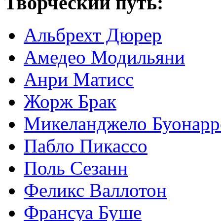
Творческий путь:
Альбрехт Дюрер
Амедео Модильяни
Анри Матисс
Жорж Брак
Микеланджело Буонарр
Пабло Пикассо
Поль Сезанн
Феликс Валлотон
Франсуа Буше