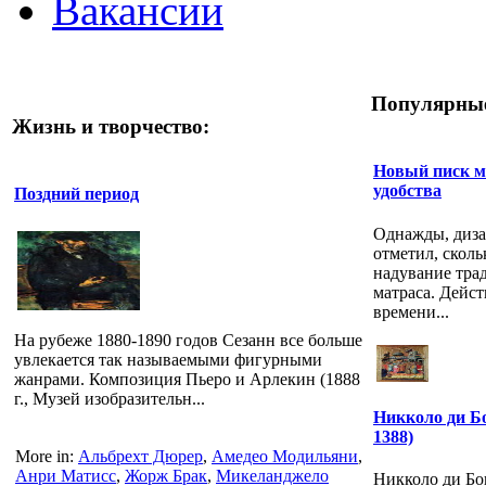
Вакансии
Популярные
Жизнь и творчество:
Новый писк м
удобства
Поздний период
Однажды, диза
отметил, скол
надувание тра
матраса. Дейст
времени...
На рубеже 1880-1890 годов Сезанн все больше
увлекается так называемыми фигурными
жанрами. Композиция Пьеро и Арлекин (1888
г., Музей изобразительн...
Никколо ди Бо
1388)
More in:
Альбрехт Дюрер
,
Амедео Модильяни
,
Анри Матисс
,
Жорж Брак
,
Микеланджело
Никколо ди Бо