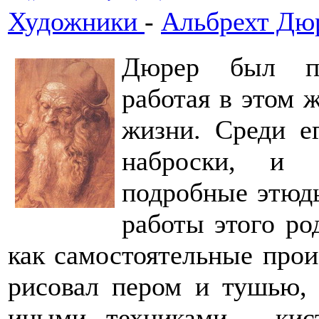
Художники
-
Альбрехт Дю
Дюрер был пр
работая в этом 
жизни. Среди е
наброски, и 
подробные этюд
работы этого ро
как самостоятельные прои
рисовал пером и тушью, 
иными техниками - кис