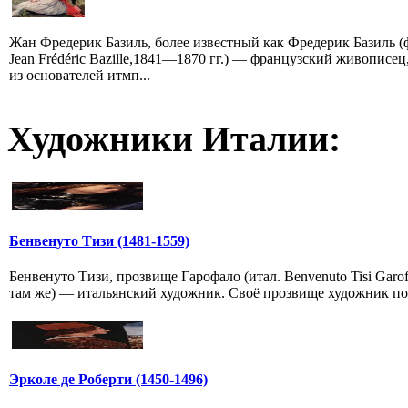
Жан Фредерик Базиль, более известный как Фредерик Базиль (
Jean Frédéric Bazille,1841—1870 гг.) — французский живописец
из основателей итмп...
Художники Италии:
Бенвенуто Тизи (1481-1559)
Бенвенуто Тизи, прозвище Гарофало (итал. Benvenuto Tisi Garof
там же) — итальянский художник. Своё прозвище художник пол
Эрколе де Роберти (1450-1496)