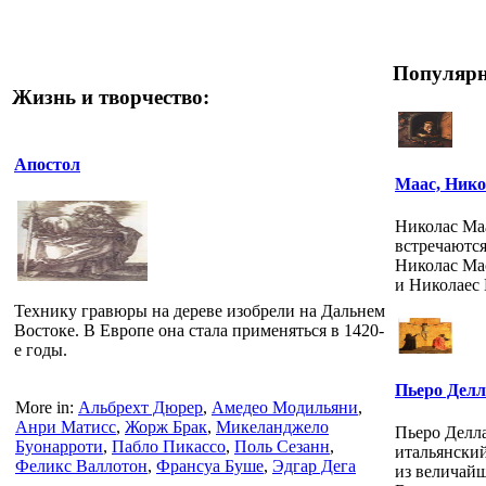
Популярн
Жизнь и творчество:
Апостол
Маас, Нико
Николас Маа
встречаются
Николас Ма
и Николаес 
Технику гравюры на дереве изобрели на Дальнем
Востоке. В Европе она стала применяться в 1420-
е годы.
Пьеро Делл
More in:
Альбрехт Дюрер
,
Амедео Модильяни
,
Анри Матисс
,
Жорж Брак
,
Микеланджело
Пьеро Делла 
Буонарроти
,
Пабло Пикассо
,
Поль Сезанн
,
итальянски
Феликс Валлотон
,
Франсуа Буше
,
Эдгар Дега
из величай