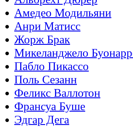
Амедео Модильяни
Анри Матисс
Жорж Брак
Микеланджело Буонарр
Пабло Пикассо
Поль Сезанн
Феликс Валлотон
Франсуа Буше
Эдгар Дега