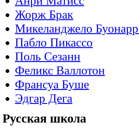
Анри Матисс
Жорж Брак
Микеланджело Буонарр
Пабло Пикассо
Поль Сезанн
Феликс Валлотон
Франсуа Буше
Эдгар Дега
Русская школа