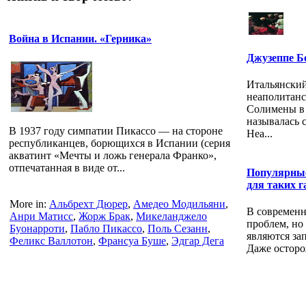
Война в Испании. «Герника»
Джузеппе Бо
Итальянский
неаполитанс
Солимены в 
называлась 
В 1937 году симпатии Пикассо — на стороне
Неа...
республиканцев, борющихся в Испании (серия
акватинт «Мечты и ложь генерала Франко»,
отпечатанная в виде от...
Популярные
для таких г
More in:
Альбрехт Дюрер
,
Амедео Модильяни
,
В современн
Анри Матисс
,
Жорж Брак
,
Микеланджело
проблем, но
Буонарроти
,
Пабло Пикассо
,
Поль Сезанн
,
являются за
Феликс Валлотон
,
Франсуа Буше
,
Эдгар Дега
Даже осторо