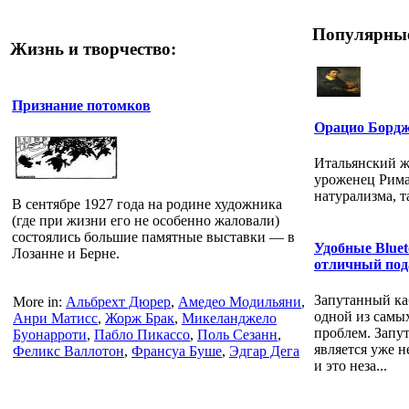
Популярные
Жизнь и творчество:
Признание потомков
Орацио Бордж
Итальянский ж
уроженец Рима
натурализма, 
В сентябре 1927 года на родине художника
(где при жизни его не особенно жаловали)
состоялись большие памятные выставки — в
Удобные Bluet
Лозанне и Берне.
отличный под
Запутанный ка
More in:
Альбрехт Дюрер
,
Амедео Модильяни
,
одной из самы
Анри Матисс
,
Жорж Брак
,
Микеланджело
проблем. Запу
Буонарроти
,
Пабло Пикассо
,
Поль Сезанн
,
является уже 
Феликс Валлотон
,
Франсуа Буше
,
Эдгар Дега
и это неза...