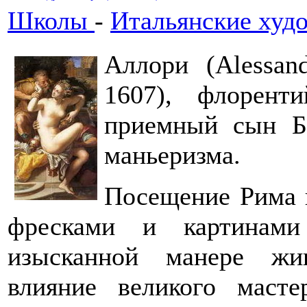
Школы
-
Итальянские худ
Аллори (Alessand
1607), флорент
приемный сын Бр
маньеризма.
Посещение Рима 
фресками и картинами
изысканной манере жи
влияние великого маст