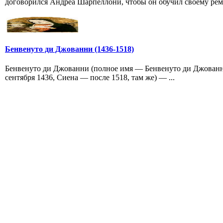
договорился Андреа Шарпеллони, чтобы он обучил своему реме
Бенвенуто ди Джованни (1436-1518)
Бенвенуто ди Джованни (полное имя — Бенвенуто ди Джованни ди
сентября 1436, Сиена — после 1518, там же) — ...