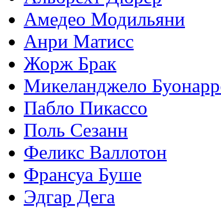
Амедео Модильяни
Анри Матисс
Жорж Брак
Микеланджело Буонарр
Пабло Пикассо
Поль Сезанн
Феликс Валлотон
Франсуа Буше
Эдгар Дега