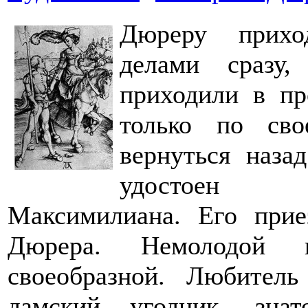
Дюреру прихо
делами сразу,
приходили в пр
только по сво
вернуться наза
удостоен п
Максимилиана. Его прие
Дюрера. Немолодой 
своеобразной. Любитель
дамский угодник, зна