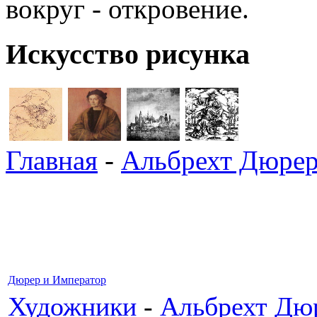
вокруг - откровение.
Искусство рисунка
Главная
-
Альбрехт Дюре
Дюрер и Император
Художники
-
Альбрехт Дю