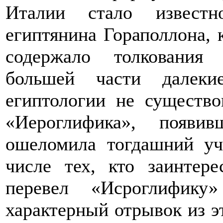
Италии стало известн
египтянина Гораполлона, 
содержало толкования
большей части далек
египтологии не существ
«Иероглифика», появи
ошеломила тогдашний у
числе тех, кто заинтер
перевел «Исроглифику
характерный отрывок из эт