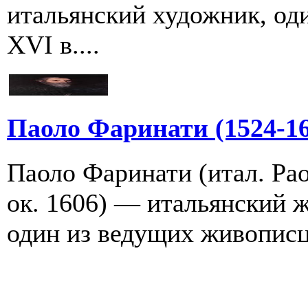
итальянский художник, од
XVI в....
Паоло Фаринати (1524-16
Паоло Фаринати (итал. Paol
ок. 1606) — итальянский ж
один из ведущих живописц