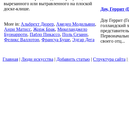
вырезанного или вытравленного на плоской
доске-клише.
Доу, Геррит (
Доу Геррит (Гер
More in:
Альбрехт Дюрер
,
Амедео Модильяни
,
голландский 
Анри Матисс
,
Жорж Брак
,
Микеланджело
представитель
Буонарроти
,
Пабло Пикассо
,
Поль Сезанн
,
Первоначальн
Феликс Валлотон
,
Франсуа Буше
,
Эдгар Дега
своего отц...
Главная
|
Люди искусства
|
Добавить статью
|
Структура сайта
|