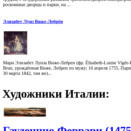
роскошные дворцы и парки, на ...
Элизабет Луиз Виже-Лебрён
Мари Элизабет Луиза Виже-Лебрен (фр. Élisabeth-Louise Vigée-
Brun, урождённая Виже, Лебрен по мужу; 16 апреля 1755, Па
30 марта 1842, там же)...
Художники Италии:
Гауденцио Феррари (1475