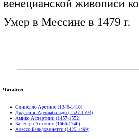
венецианской живописи ко
Умер в Мессине в 1479 г.
Читайте:
Спинелло Аретино (1346-1410)
Джузеппе Арчимбольди (1527-1593)
Амико Аспертини (1457-1552)
Балестра Антонио (1666-1740)
Алессо Бальдовинетти (1425-1499)