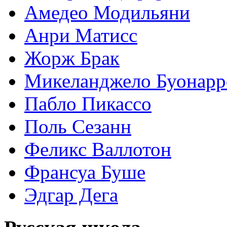
Амедео Модильяни
Анри Матисс
Жорж Брак
Микеланджело Буонарр
Пабло Пикассо
Поль Сезанн
Феликс Валлотон
Франсуа Буше
Эдгар Дега