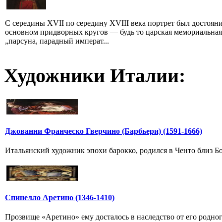
С середины XVII по середину XVIII века портрет был достоян
основном придворных кругов — будь то царская мемориальная
„парсуна, парадный императ...
Художники Италии:
Джованни Франческо Гверчино (Барбьери) (1591-1666)
Итальянский художник эпохи барокко, родился в Ченто близ Бо
Спинелло Аретино (1346-1410)
Прозвище «Аретино» ему досталось в наследство от его родно