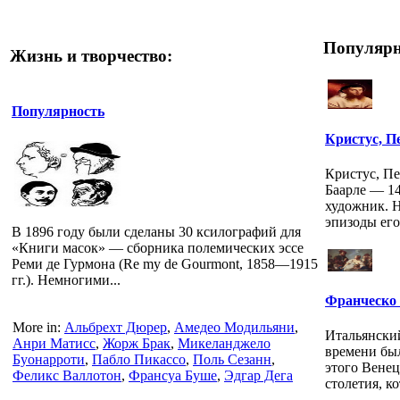
Популярн
Жизнь и творчество:
Популярность
Кристус, П
Кристус, Пет
Баарле — 14
художник. 
эпизоды его
В 1896 году были сделаны 30 ксилографий для
«Книги масок» — сборника полемических эссе
Реми де Гурмона (Re my de Gourmont, 1858—1915
гг.). Немногими...
Франческо 
More in:
Альбрехт Дюрер
,
Амедео Модильяни
,
Итальянски
Анри Матисс
,
Жорж Брак
,
Микеланджело
времени был
Буонарроти
,
Пабло Пикассо
,
Поль Сезанн
,
этого Вене
Феликс Валлотон
,
Франсуа Буше
,
Эдгар Дега
столетия, к