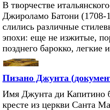
В творчестве итальянског
Джироламо Батони (1708-1
слились различные стилев
эпохи: еще не изжитые, по
позднего барокко, легкие иг
Пизано Джунта (документ
Имя Джунта ди Капитино 
кресте из церкви Санта М