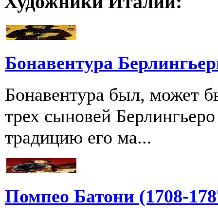
Художники Италии:
Бонавентура Берлингьери
Бонавентура был, может б
трех сыновей Берлингьер
традицию его ма...
Помпео Батони (1708-178