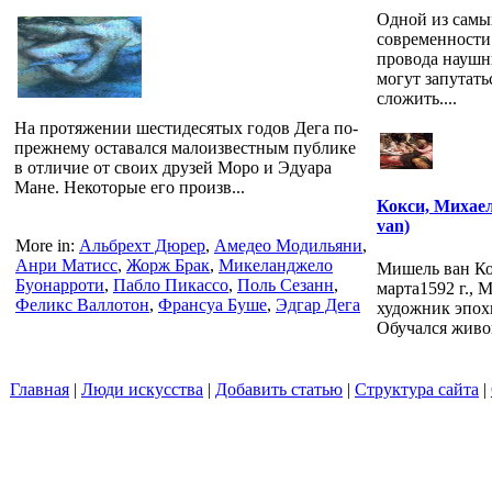
Одной из самы
современности
провода наушн
могут запутать
сложить....
На протяжении шестидесятых годов Дега по-
прежнему оставался малоизвестным публике
в отличие от своих друзей Моро и Эдуара
Мане. Некоторые его произв...
Кокси, Михаел
van)
More in:
Альбрехт Дюрер
,
Амедео Модильяни
,
Анри Матисс
,
Жорж Брак
,
Микеланджело
Мишель ван Кок
Буонарроти
,
Пабло Пикассо
,
Поль Сезанн
,
марта1592 г., 
Феликс Валлотон
,
Франсуа Буше
,
Эдгар Дега
художник эпох
Обучался живоп
Главная
|
Люди искусства
|
Добавить статью
|
Структура сайта
|