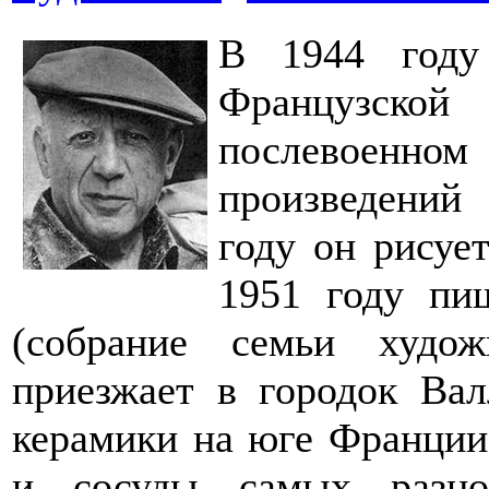
В 1944 году
Французск
послевоенном
произведений
году он рисуе
1951 году пи
(собрание семьи худо
приезжает в городок Ва
керамики на юге Франции.
и сосуды самых разно