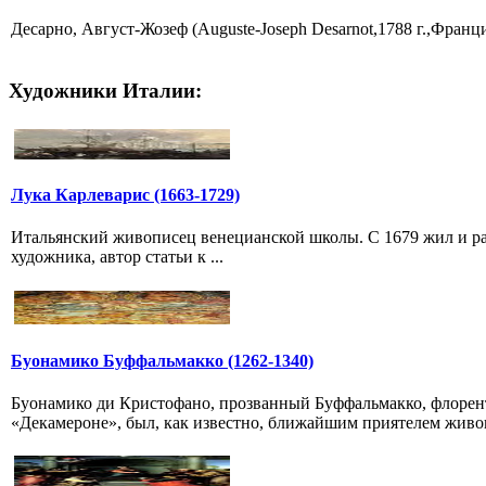
Десарно, Август-Жозеф (Auguste-Joseph Desarnot,1788 г.,Франци
Художники Италии:
Лука Карлеварис (1663-1729)
Итальянский живописец венецианской школы. С 1679 жил и раб
художника, автор статьи к ...
Буонамико Буффальмакко (1262-1340)
Буонамико ди Кристофано, прозванный Буффальмакко, флорент
«Декамероне», был, как известно, ближайшим приятелем живоп