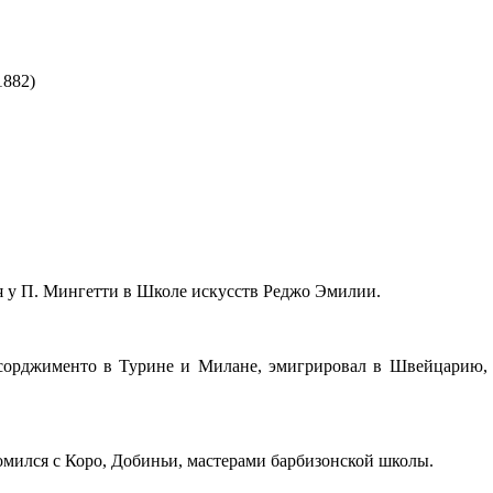
1882)
я у П. Мингетти в Школе искусств Реджо Эмилии.
сорджименто в Турине и Милане, эмигрировал в Швейцарию, г
омился с Коро, Добиньи, мастерами барбизонской школы.