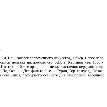
й.
Рим, Нац. галерея современного искусства), Вечер, Серое небо,
писи пейзажа настроения сер. XIX в. Картины нач. 1860-х,
я Питти), — более правдиво и непосредственно передают виды
 По, Осень в Дельфинато (все — Турин, Гор. галерея), Облака
о освещения, пасмурного осеннего дня или полной весеннего