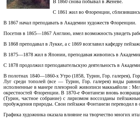
В 1860 снова побывал в Женеве.
С 1861 жил во Флоренции, сблизившись
В 1867 начал преподавать в Академии художеств Флоренции.
Посетив в 1865—1867 Англию, имел возможность увидеть раб
В 1868 преподавал в Лукке, а с 1869 возглавил кафедру пейз
В 1875—1878 жил в Японии, преподавая живопись в Академии
С 1878 продолжил преподавательскую деятельность в Академи
В полотнах 1840—1860-х Утро (1858, Турин, Гор. галерея), Гор
Луг среди тополей (все — Турин, Гор. галерея) виды равн
исполненные в манере пленэрной живописи маккьяйоли : Мель
окрестностей Флоренции. В 1870-е Фонтанези вновь возвращае
(Турин, частное собрание) с лиризмом воссозданы пейзажны
пробуждения природы. Свои пейзажи Фонтанези переводил в 
Графика художника оказала влияние на творчество многих итал