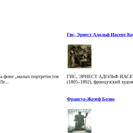
Гис, Эрнест Адольф Иасент К
на фоне „малых портретистов
ГИС, ЭРНЕСТ АДОЛЬФ ИАСЕНТ К
е...
(1805–1892), французский художн
Франсуа-Жозеф Бозио