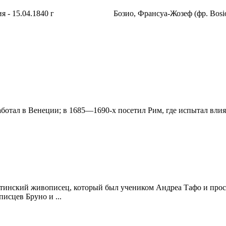
я - 15.04.1840 г
Бозио, Франсуа-Жозеф (фр. Bosio,
отал в Венеции; в 1685—1690-х посетил Рим, где испытал влия
инский живописец, который был учеником Андреа Тафо и просл
исцев Бруно и ...