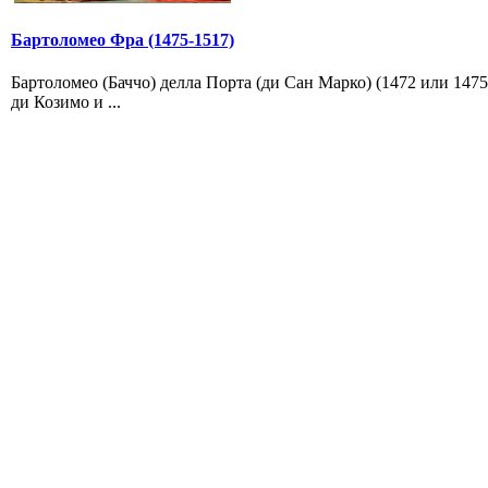
Бартоломео Фра (1475-1517)
Бартоломео (Баччо) делла Порта (ди Сан Марко) (1472 или 147
ди Козимо и ...