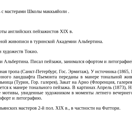
 с мастерами Школы маккьяйоли .
оты английских пейзажистов XIX в.
ажной живописи в туринской Академии Альбертина.
 художеств Токио.
и Альбертина. Писал пейзажи, занимался офортом и литографие
ная тропа (Санкт-Петербург, Гос. Эрмитаж), У источника (1865, 
инного ландшафта Пьемонта переданы в манере тональной живо
ница (Турин, Гор. галерея), Закат на Арно (Флоренция, галере
тся к манере тонального пейзажа. В картинах Апрель (1873), На
е мотивы, увиденные художником в моменты летнего вечернег
офорт и литографию.
ьянских мастеров 2-й пол. XIX в., в частности на Фаттори.