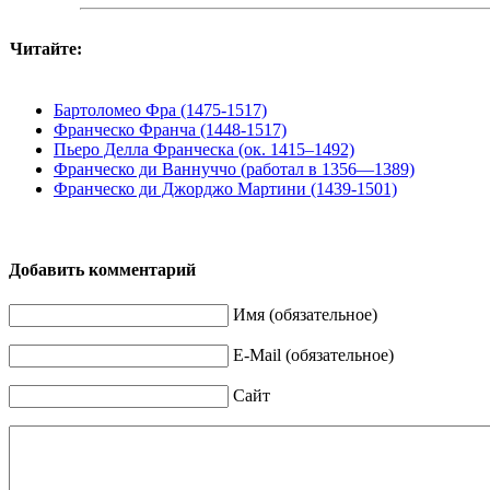
Читайте:
Бартоломео Фра (1475-1517)
Франческо Франча (1448-1517)
Пьеро Делла Франческа (ок. 1415–1492)
Франческо ди Ваннуччо (работал в 1356—1389)
Франческо ди Джорджо Мартини (1439-1501)
Добавить комментарий
Имя (обязательное)
E-Mail (обязательное)
Сайт