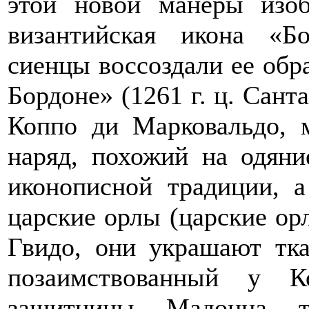
этой новой манеры изо
византийская икона «Бо
сиенцы воссоздали ее обр
Бордоне» (1261 г. ц. Сант
Коппо ди Марковальдо, 
наряд, похожий на одяни
иконописной традиции,
царские орлы (царские ор
Гвидо, они украшают тк
позаимствованный у К
защитницы Мадонна тр