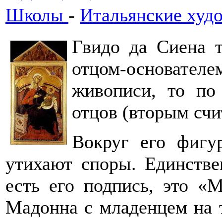
Школы
-
Итальянские худ
Гвидо да Сиена т
отцом-основат
живописи, то по
отцов (вторым сч
Вокруг его фигу
утихают споры. Единстве
есть его подпись, это «М
Мадонна с младенцем на 