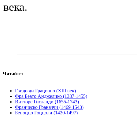
века.
Читайте:
Гвидо ди Грациано (XIII век)
Фра Беато Анджелико (1387-1455)
Витторе Гисланди (1655-1743)
Франческо Граначчи (1469-1543)
Беноццо Гоццоли (1420-1497)