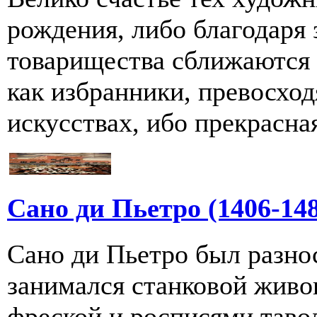
рождения, либо благодаря 
товарищества сближаются
как избранники, превосхо
искусствах, ибо прекрасная
Сано ди Пьетро (1406-14
Сано ди Пьетро был разн
занимался станковой жив
фреской и росписями тавол