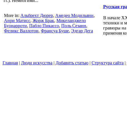
гг.). Немногими...
Русская гр
More in:
Альбрехт Дюрер
,
Амедео Модильяни
,
В начале XX
Анри Матисс
,
Жорж Брак
,
Микеланджело
техники и 
Буонарроти
,
Пабло Пикассо
,
Поль Сезанн
,
гравюры на 
Феликс Валлотон
,
Франсуа Буше
,
Эдгар Дега
применяя ки
Главная
|
Люди искусства
|
Добавить статью
|
Структура сайта
|