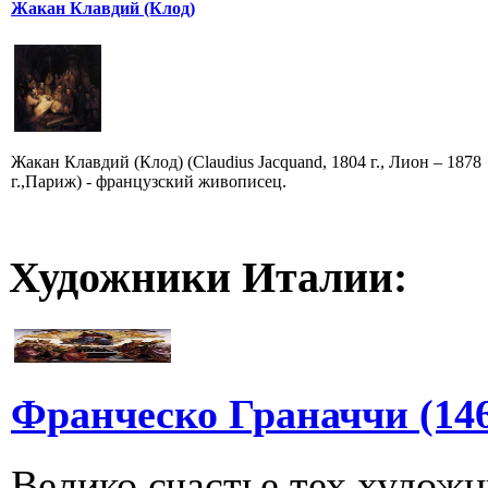
Жакан Клавдий (Клод)
Жакан Клавдий (Клод) (Claudius Jacquand, 1804 г., Лион – 1878
г.,Париж) - французский живописец.
Художники Италии:
Франческо Граначчи (146
Велико счастье тех художн