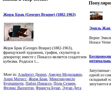
Популярн
Жорж Брак (Georges Braque) (1882-1963)
Эмиль Жан 
Верне Эмиль-
Horace Vernet
Жорж Брак (Georges Braque) (1882-1963),
французский художник, график, скульптор и
Беспроводн
декоратор; вместе с Пикассо является создателем
оптимальны
кубизма. Родился 1...
Запутанные 
More in:
Альбрехт Дюрер
,
Амедео Модильяни
,
одной из са
Анри Матисс
,
Жорж Брак
,
Микеланджело
складывай н
Буонарроти
,
Пабло Пикассо
,
Поль Сезанн
,
запутаются в
Феликс Валлотон
,
Франсуа Буше
,
Эдгар Дега