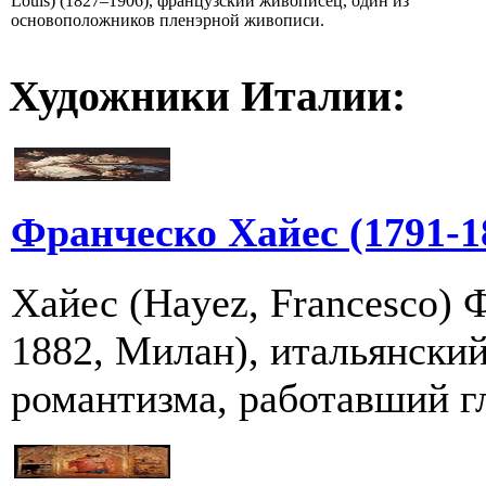
Louis) (1827–1906), французский живописец, один из
основоположников пленэрной живописи.
Художники Италии:
Франческо Хайес (1791-1
Хайес (Hayez, Francesco) 
1882, Милан), итальянски
романтизма, работавший г