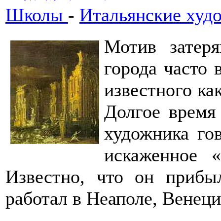
Школы
-
Итальянские худ
Мотив затеря
города часто 
известного ка
Долгое время
художника го
искаженное 
Известно, что он приб
работал в Неаполе, Венеци