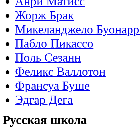
Анри Матисс
Жорж Брак
Микеланджело Буонарр
Пабло Пикассо
Поль Сезанн
Феликс Валлотон
Франсуа Буше
Эдгар Дега
Русская школа