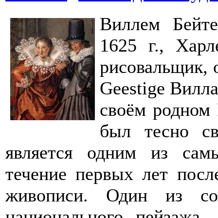
Виллем Бейтев
1625 г., Харл
рисовальщик, 
Geestige Вилла
своём родном 
был тесно с
является одним из сам
течение первых лет посл
живописи. Один из со
национального пейзажа.