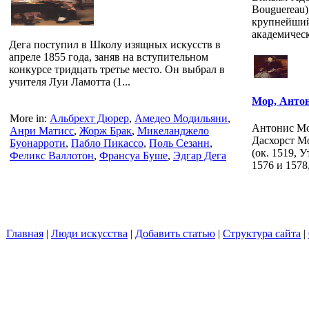
Bouguereau
крупнейший
академичес
Дега поступил в Школу изящных искусств в
апреле 1855 года, заняв на вступительном
конкурсе тридцать третье место. Он выбрал в
учителя Луи Ламотта (1...
Мор, Анто
More in:
Альбрехт Дюрер
,
Амедео Модильяни
,
Антонис Мо
Анри Матисс
,
Жорж Брак
,
Микеланджело
Дасхорст Мо
Буонарроти
,
Пабло Пикассо
,
Поль Сезанн
,
(ок. 1519, 
Феликс Валлотон
,
Франсуа Буше
,
Эдгар Дега
1576 и 1578,
Главная
|
Люди искусства
|
Добавить статью
|
Структура сайта
|