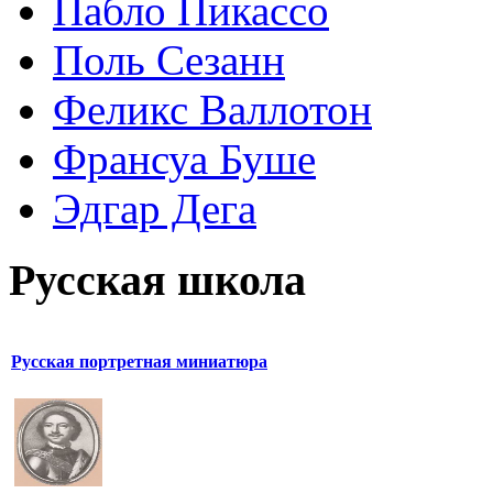
Пабло Пикассо
Поль Сезанн
Феликс Валлотон
Франсуа Буше
Эдгар Дега
Русская школа
Русская портретная миниатюра